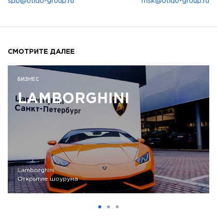
spb@otido-group.ru
msk@otido-group.ru
СМОТРИТЕ ДАЛЕЕ
БИЗНЕС
LAMBORGHINI
Lamborghini
Открытие шоурума