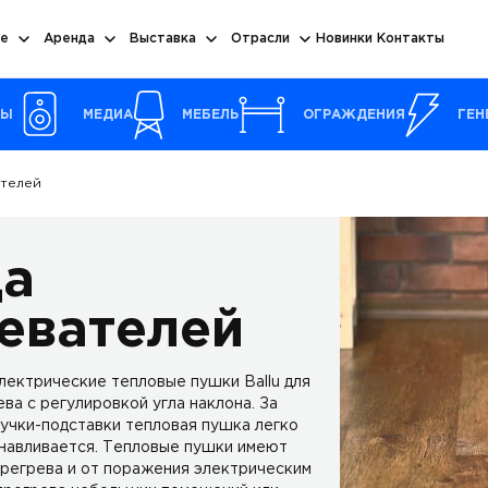
е
Аренда
Выставка
Отрасли
Новинки
Контакты
РЫ
МЕДИА
МЕБЕЛЬ
ОГРАЖДЕНИЯ
ГЕН
ателей
да
евателей
ектрические тепловые пушки Ballu для
ва с регулировкой угла наклона. За
ручки-подставки тепловая пушка легко
навливается. Тепловые пушки имеют
регрева и от поражения электрическим