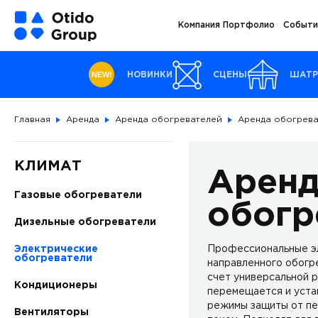
Компания
Портфолио
Событи
NEW!
НОВИНКИ
СЦЕНЫ
ШАТ
Главная
Аренда
Аренда обогревателей
Аренда обогрев
КЛИМАТ
Арен
Газовые обогреватели
обогр
Дизельные обогреватели
Электрические
Профессиональные эл
обогреватели
направленного обогре
счет универсальной 
Кондиционеры
перемещается и уста
режимы защиты от пе
Вентиляторы