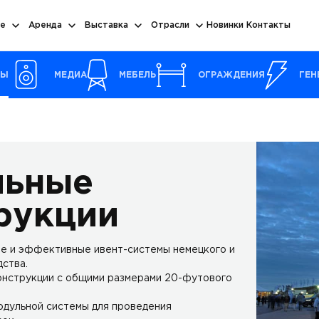
е
Аренда
Выставка
Отрасли
Новинки
Контакты
РЫ
МЕДИА
МЕБЕЛЬ
ОГРАЖДЕНИЯ
ГЕН
льные
рукции
е и эффективные ивент-системы немецкого и
ства.
нструкции с общими размерами 20-футового
одульной системы для проведения