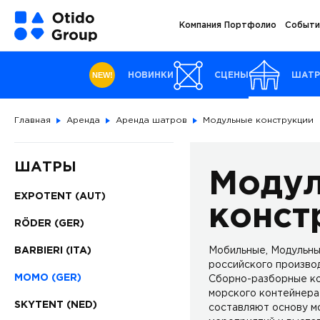
Компания
Портфолио
Событи
NEW!
НОВИНКИ
СЦЕНЫ
ШАТ
Главная
Аренда
Аренда шатров
Модульные конструкции
ШАТРЫ
Моду
EXPOTENT (AUT)
конст
RÖDER (GER)
BARBIERI (ITA)
Мобильные, Модульны
российского производ
MOMO (GER)
Сборно-разборные ко
морского контейнера
SKYTENT (NED)
составляют основу м