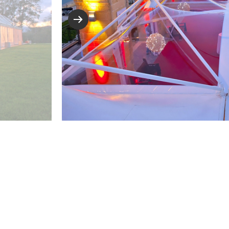
Barbieri.
янских