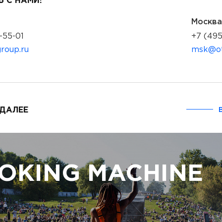
 С НАМИ!
Москва
-55-01
+7 (495
roup.ru
msk@ot
 ДАЛЕЕ
OKING MACHINE