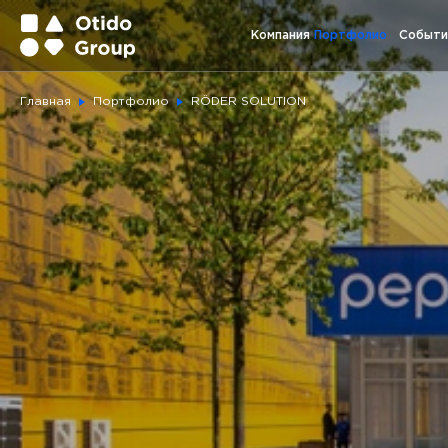
Компания
Портфолио
Событи
Главная
Портфолио
RÖDER SOLUTION