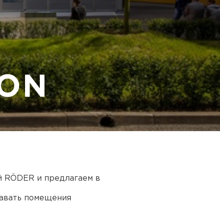
ION
й RÖDER и предлагаем в
давать помещения