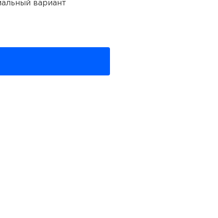
мальный вариант
Otido Group». Ведь именно
енам.
рибором 2 часа.
нашим менеджером,
бах предстоящей работы.
ельно взять в напрокат