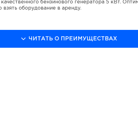
з качественного бензинового генератора 5 кВт. Опти
о взять оборудование в аренду.
кве вы можете воспользоваться услугами компании «
егатов бензинового и дизельного типа по выгодным ц
ЧИТАТЬ О ПРЕИМУЩЕСТВАХ
РЕНДЫ
а таких условиях:
латы аренды — 1 сутки, даже если вы пользовались п
орудование вы можете круглосуточно.
кой тип электростанции вам требуется, свяжитесь с 
ный вариант, основываясь на потребностях и масшта
е заключается договор.
доставка, установка и настройка оборудования.
ано длительное мероприятие, то вы можете дополнит
ьные линии.
питать: