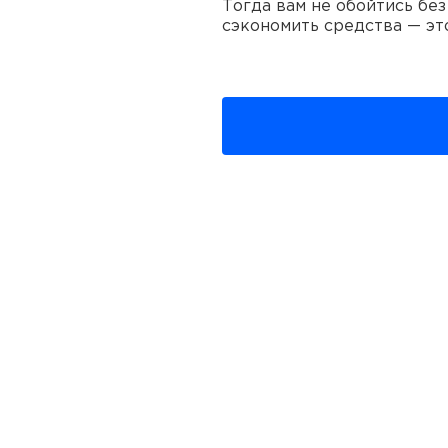
Тогда вам не обойтись бе
сэкономить средства — эт
В Санкт-Петербурге и Мос
у нас отличный выбор агр
ОСОБЕННОСТИ А
Прокат предоставляется н
Минимальный расчет оп
Оформить заявку на об
Если вы не знаете, ка
и он подберет оптималь
В обязательном порядк
В стоимость включена 
Если у вас запланиров
топливные баки и кабел
Генератор 5 кВт способен 