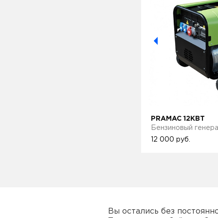
CO
PRAMAC 12КВТ
енератор
Бензиновый генер
12 000
руб.
Вы остались без постоянн