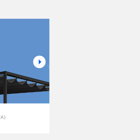
KITE BLACK 4X4
TA)
Тентовая конструкция (ITA)
27 500
руб.