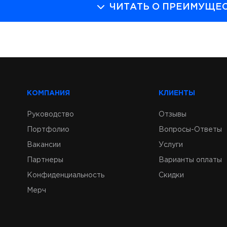
ЧИТАТЬ О ПРЕИМУЩЕ
ации и форумы
яции и творческие вечера
ы и праздники
ожет стать мощным маркетинговым инструментом! С
ровать творческий, информационный и рекламный к
КОМПАНИЯ
КЛИЕНТЫ
вать самые смелые варианты видео-дизайна простра
нстрировать оригинальные любительские видео
Руководство
Отзывы
ь событию ярких эмоций
Портфолио
Вопросы-Ответы
прашивают, сколько стоить арендовать экран с прое
Вакансии
Услуги
ектора и экрана зависит от следующих параметров:
Партнеры
Варианты оплаты
тво арендных часов
Конфиденциальность
Скидки
борудования, которое вы берёте напрокат
Мерч
 для вас рассчитают наши консультанты.
алоге есть, как любительское, так и профессионал