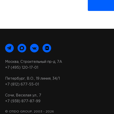
Презент
Инсталл
Концерт
Видеоряд м
вы сможете:
Трансли
Реализо
Продемо
Москва, Строительный пр-д, 7А
Добавит
+7 (495) 120-17-01
Нас часто с
проката про
Петербург, В.О., 19 линия, 34/1
+7 (812) 677-55-01
Количес
Марка о
Сочи, Веселая ул., 7
+7 (938) 877-87-99
Точную цену
© OTIDO GROUP, 2003 - 2026
В нашем кат