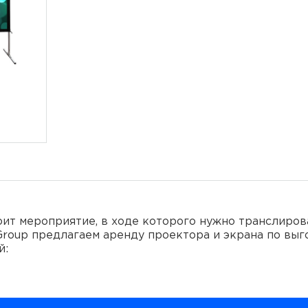
ит мероприятие, в ходе которого нужно транслиров
Group предлагаем аренду проектора и экрана по вы
й:
 и торжества
и и open-air’ы