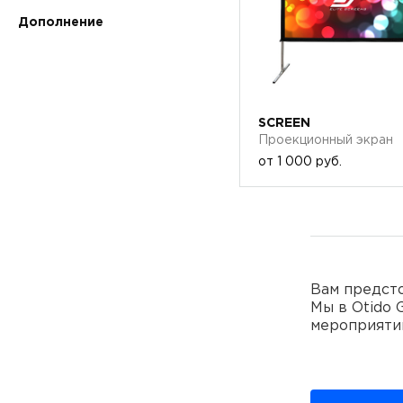
Дополнение
SCREEN
Проекционный экран
от
1 000 руб.
Вам предсто
Мы в Otido 
мероприяти
Свадьбы
Фестивал