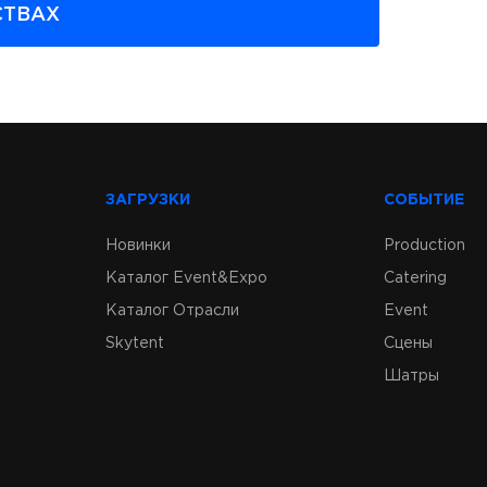
СТВАХ
 помощью проектора и экрана,
онтент
ЗАГРУЗКИ
СОБЫТИЕ
нства
Новинки
Production
Каталог Event&Expo
Catering
ктором на мероприятие. Отвечаем! Цена
Каталог Отрасли
Event
Skytent
Сцены
Шатры
ьное проекционное оборудование. Разница