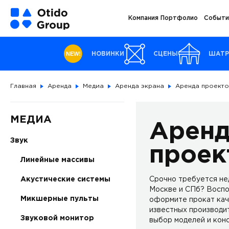
Компания
Портфолио
Событи
NEW!
НОВИНКИ
СЦЕНЫ
ШАТ
Главная
Аренда
Медиа
Аренда экрана
Аренда проект
МЕДИА
Арен
Звук
проек
Линейные массивы
Акустические системы
Срочно требуется нед
Москве и СПб? Воспо
Микшерные пульты
оформите прокат кач
известных производит
Звуковой монитор
выбор моделей и конс