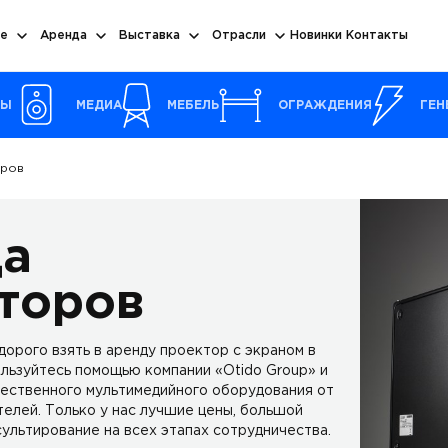
е
Аренда
Выставка
Отрасли
Новинки
Контакты
РЫ
МЕДИА
МЕБЕЛЬ
ОГРАЖДЕНИЯ
ГЕН
оров
да
торов
орого взять в аренду проектор с экраном в
льзуйтесь помощью компании «Otido Group» и
ественного мультимедийного оборудования от
елей. Только у нас лучшие цены, большой
ультирование на всех этапах сотрудничества.